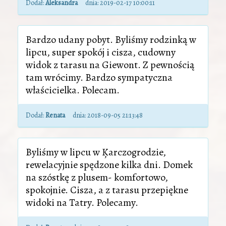
Dodał:
Aleksandra
dnia:
2019-02-17 10:00:11
Bardzo udany pobyt. Byliśmy rodzinką w
lipcu, super spokój i cisza, cudowny
widok z tarasu na Giewont. Z pewnością
tam wrócimy. Bardzo sympatyczna
właścicielka. Polecam.
Dodał:
Renata
dnia:
2018-09-05 21:13:48
Byliśmy w lipcu w Ķarczogrodzie,
rewelacyjnie spędzone kilka dni. Domek
na szóstkę z plusem- komfortowo,
spokojnie. Cisza, a z tarasu przepiękne
widoki na Tatry. Polecamy.