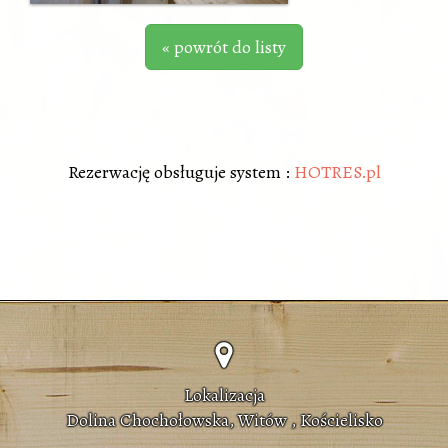
« powrót do listy
Rezerwację obsługuje system :
HOTRES.pl
Lokalizacja
Dolina Chochołowska, Witów , Kościelisko