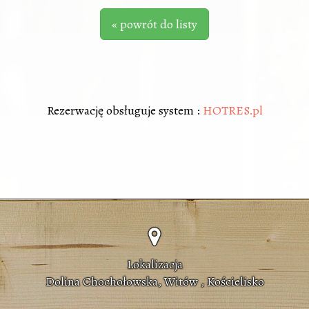
« powrót do listy
Rezerwację obsługuje system :
HOTRES.pl
Lokalizacja
Dolina Chochołowska, Witów , Kościelisko