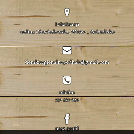
Lokalizacja
Dolina Chochołowska, Witów , Kościelisko
domkiregionalnepodhale@gmail.com
telefon
517 227 926
nasz profil