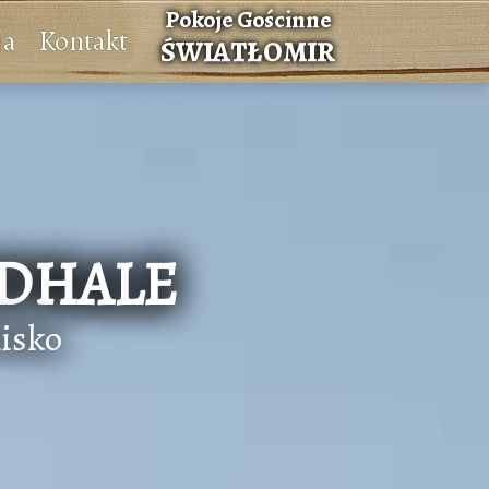
ja
Kontakt
ODHALE
isko