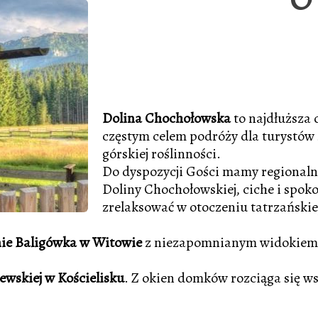
Dolina Chochołowska
to najdłuższa 
częstym celem podróży dla turystó
górskiej roślinności.
​Do dyspozycji Gości mamy regional
Doliny Chochołowskiej, ciche i spoko
zrelaksować w otoczeniu tatrzańskie
ie Baligówka w Witowie
z niezapomnianym widokiem 
lewskiej w Kościelisku
. Z okien domków rozciąga się w