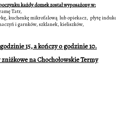
oczynku każdy domek został wyposażony w:
ramę Tatr,
kę, kuchenkę mikrofalową lub opiekacz, płytę indukcy
naczyń i garnków, szklanek, kieliszków,
odzinie 15, a kończy o godzinie 10.
 zniżkowe na Chochołowskie Termy