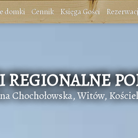
e domki
Cennik
Księga Gości
Rezerwac
 REGIONALNE P
ina Chochołowska, Witów, Kościel